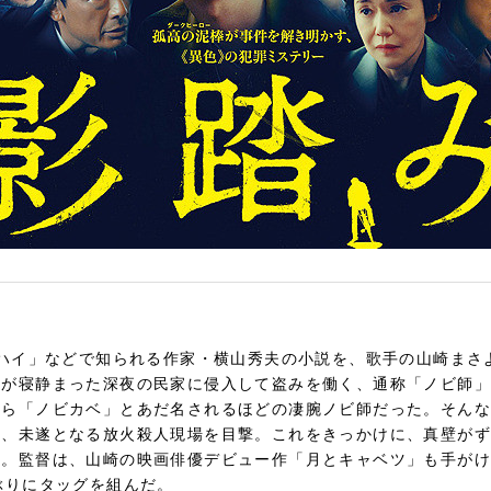
・ハイ」などで知られる作家・横山秀夫の小説を、歌手の山崎まさ
人が寝静まった深夜の民家に侵入して盗みを働く、通称「ノビ師」
から「ノビカベ」とあだ名されるほどの凄腕ノビ師だった。そんな
、未遂となる放火殺人現場を目撃。これをきっかけに、真壁がず
…。監督は、山崎の映画俳優デビュー作「月とキャベツ」も手がけ
ぶりにタッグを組んだ。